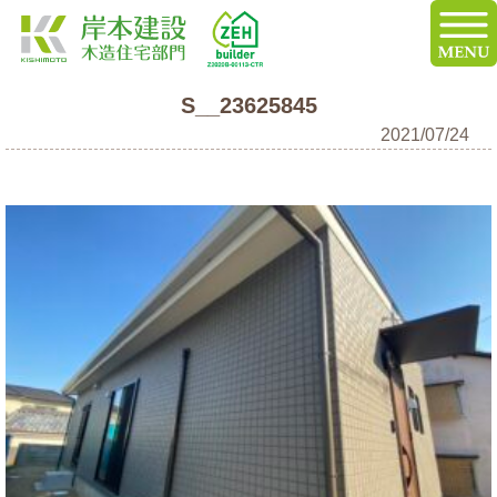
S__23625845
2021/07/24