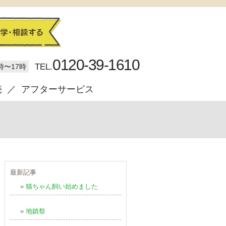
0120-39-1610
TEL.
時〜17時
売
アフターサービス
最新記事
»
猫ちゃん飼い始めました
»
地鎮祭