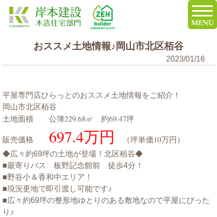
おススメ土地情報♪岡山市北区栢谷
2023/01/16
平屋専門店ひらっとのおススメ土地情報をご紹介！
岡山市北区栢谷
公簿229.68㎡ 約69.47坪
土地面積
697.4万円
販売価格
（坪単価10万円）
◆広々約69坪の土地が登場！北区栢谷◆
■最寄りバス 板野記念館前 徒歩4分！
■野谷小＆香和中エリア！
■現況更地で即引渡し可能です♪
■広々約69坪の整形地ゆとりのある敷地なので平屋にぴった
り♪