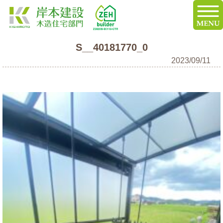
S__40181770_0
2023/09/11