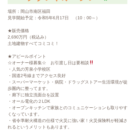
場所：岡山市南区福田
見学開始予定：令和5年6月17日 （10：00～）
★販売価格
2,690万円（税込み）
土地建物すべてコミコミ！
★アピールポイント
☆オーナー様募集☆ お引渡し日は要相談
・人気の芳泉小学校区
・国道2号線までアクセス良好
・スーパーマーケット・病院・ドラッグストアー生活環境が徒
歩圏内に整ってます。
・廊下に独立洗面台を設置
・オール電化の２LDK
・オープンキッチンで家族とのコミュニケーションも取りやす
くなっています。
・省令準耐火構造の仕様で火災に強い家！火災保険料が軽減さ
れるというメリットもあります。