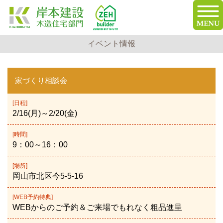
イベント情報
家づくり相談会
[日程]
2/16(月)～2/20(金)
[時間]
9：00～16：00
[場所]
岡山市北区今5-5-16
[WEB予約特典]
WEBからのご予約＆ご来場でもれなく粗品進呈